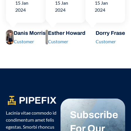
15 Jan
15 Jan
15 Jan
2024
2024
2024
Danis Morris
Esther Howard
Dorry Frase
Customer
Customer
Customer
Subscribe
Lacinia vitae commodo id
condimentum amet felis
For Our
egestas. Smorbi rhoncus