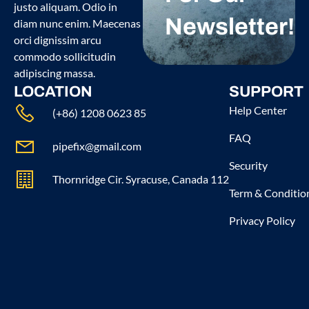
justo aliquam. Odio in
Newsletter!
diam nunc enim. Maecenas
orci dignissim arcu
commodo sollicitudin
adipiscing massa.
LOCATION
SUPPORT
Help Center
(+86) 1208 0623 85
FAQ
pipefix@gmail.com
Security
Thornridge Cir. Syracuse, Canada 112
Term & Conditio
Privacy Policy