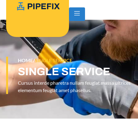
SINGLE SERVICE
HOME
/
SINGLE SERVICE
Cursus interde pharetra nullam feugiat massa ultrices
elementum feugiat amet phasellus.