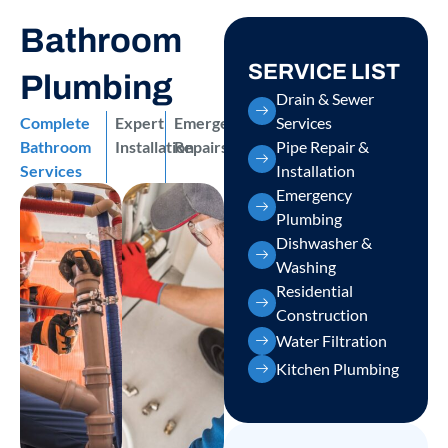
Bathroom
SERVICE LIST
Plumbing
Drain & Sewer
Complete
Expert
Emergency
Services
Bathroom
Installation
Repairs
Pipe Repair &
Services
Installation
Emergency
Plumbing
Dishwasher &
Washing
Residential
Construction
Water Filtration
Kitchen Plumbing