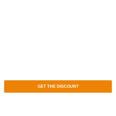
Lorem ipsum dolor sit amet, consectetur adipiscing elit,
sed do eiusmod tempor incididunt ut labore et dolore
magna aliqua
GET THE DISCOUNT