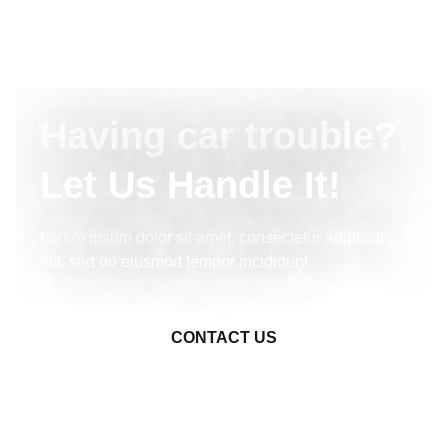
Having car trouble?
Let Us Handle It!
Lorem ipsum dolor sit amet, consectetur adipiscing
elit, sed do eiusmod tempor incididunt.
CONTACT US