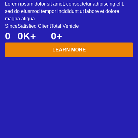
Lorem ipsum dolor sit amet, consectetur adipiscing elit,
sed do eiusmod tempor incididunt ut labore et dolore
magna aliqua
Since
Satisfied Client
Total Vehicle
0
0
K+
0
+
LEARN MORE