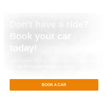
Don't have a ride?
Book your car
today!
Lorem ipsum dolor sit amet, consectetur adipiscing
elit, sed do eiusmod tempor incididunt.
BOOK A CAR