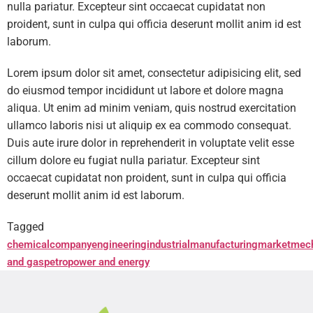
nulla pariatur. Excepteur sint occaecat cupidatat non
proident, sunt in culpa qui officia deserunt mollit anim id est
laborum.
Lorem ipsum dolor sit amet, consectetur adipisicing elit, sed
do eiusmod tempor incididunt ut labore et dolore magna
aliqua. Ut enim ad minim veniam, quis nostrud exercitation
ullamco laboris nisi ut aliquip ex ea commodo consequat.
Duis aute irure dolor in reprehenderit in voluptate velit esse
cillum dolore eu fugiat nulla pariatur. Excepteur sint
occaecat cupidatat non proident, sunt in culpa qui officia
deserunt mollit anim id est laborum.
Tagged
chemical
company
engineering
industrial
manufacturing
market
mech
and gas
petro
power and energy